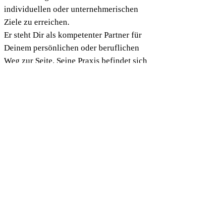
individuellen oder unternehmerischen
Ziele zu erreichen.
Er steht Dir als kompetenter Partner für
Deinem persönlichen oder beruflichen
Weg zur Seite. Seine Praxis befindet sich
in der Nähe von Linz, Linz Urfahr (Urfahr
Umgebung) liegt in der Natur und ist auch
von Wels, Eferding, Rohrbach oder von
Freistadt aus gut erreichbar.
DUundICH-BeratungsGmbH. Praxis
Gramastetten
Crafftstrasse 15,
A-4201 Gramastetten
kontakt@duundich.at
Tel.
+43 660 245 78 22