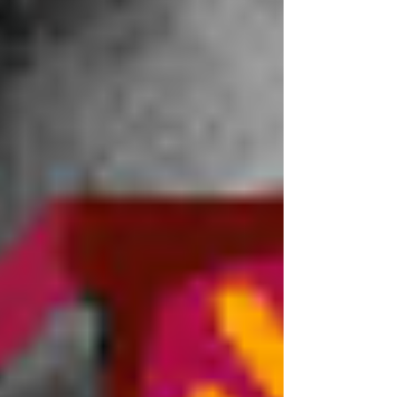
Z):
Diese Generation wächst in
materieller Fülle auf. Mangelängste
kennen sie kaum – sie spüren dafür
oft einen
Mangel an Sinn,
Orientierung, Verbundenheit
Die Frage lautet nicht:
„Wie viel kann ich
leisten?“
, sondern:
„Wofür tue ich das
eigentlich?“
Der innere Konflikt vieler Führungskräfte
Und genau hier beginnt es in vielen zu arbeiten
–
oft unbewusst
:
„Ich habe mich hochgearbeitet, Leistung
gebracht, durchgebissen. Und jetzt soll das
plötzlich nichts mehr gelten?“ Ich übertrage
meine Werte mit denen ich groß geworden bin
auf die junge Generation und bewerte nach
meinen Kriterien.
Daher ergibt sich ein Zwiespalt der Machen zu
schnellen Vorurteilen verleitet.