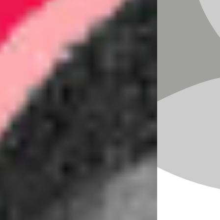
Mein Erklärungsansatz um zu verstehen ist
die
Maslow’sche Bedürfnispyramide
–
angewendet auf Generationen:
Unsere Eltern
(Nachkriegsgeneration):
Sie haben
aus Angst für das Notwendige
gearbeitet.
Sicherheit,
Grundbedürfnisse,
Stabilität
standen im Mittelpunkt.
Die Arbeit war Mittel zum Überleben
– Loyalität, Fleiß und Dankbarkeit
waren Tugenden.
Unsere Generation (z. B. Jahrgang
1978):
Wir hatten meist genug zu
essen, ein Dach über dem Kopf –
doch unser Antrieb war
oft:
Anerkennung. Status.
Leistung.
Das richtige Auto, das
eigene Haus, Karriere als Identität.
„Was bin ich wert?“ wurde oft an
Titeln, Autos und Erfolgen gemessen.
Unsere Kinder (Generation Y und