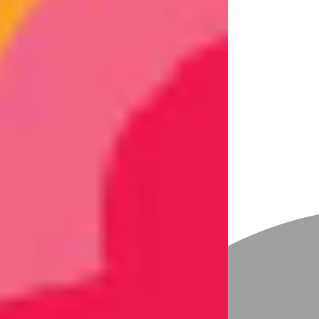
Talentetest
Blog
Termin buchen
Referenzen
Kontakt
Veranstaltungen
Beitrag
Was ist nur mit der jungen
Generation los? „Die wollen
nicht führen – und wir
verstehen nicht, warum.“
hemmelmayr
16. Mai 2025
3 Min. Lesezeit
Generationenwechsel in der Arbeitswelt –