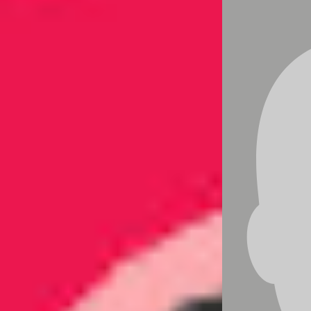
Wenn Sinn auf Karriere trifft
„Was ist nur mit der jungen Generation
los?“
Ein Satz, den ich von vielen Führungskräfte zu
hören bekomme. Gemeint ist oft:
„Warum
wollen die nicht mehr führen? Warum geben sie
sich mit weniger zufrieden? Und warum suchen
sie mehr Sinn als Position?“ oder aber „Sie
nehmen mehr Geld aber wollen weniger dafür
Arbeiten…“
Doch vielleicht steckt dahinter eine tiefere
Wahrheit – und auch ein stiller Konflikt in uns
selbst. Ein innerer Zwiespalt zwischen dem,
was wir gelernt haben, und dem, was heute
gefragt ist.
Ein Blick zurück – mit Maslow als Kompass