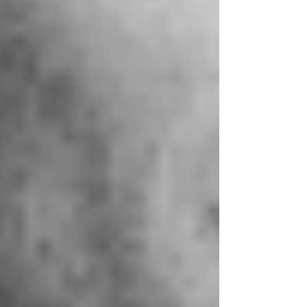
Γ
Aber wie kannst du als Führungskraft mit
diesem Spannungsfeld umgehen?
1. Anerkenne deine eigene Prägung
Du darfst wertschätzen, was dich
stark gemacht hat – und gleichzeitig
anerkennen, dass die Zeit sich
verändert hat.
„Was dich motiviert hat, muss nicht
automatisch für andere passen.“ –
Dieser Satz kann befreiend wirken.
2. Sieh Sinnsuche der Jugendlichen nicht als
Schwäche – sondern als Reifeprozess
Wer nach Sinn fragt, will gestalten,
will sich verbinden.
Wenn du das als Chance erkennst,
bekommst du keine faulen Mitarbeiter