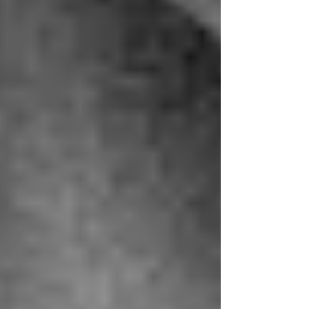
deinen Blick zu verstehen.“
So entsteht Brücke statt Spalt.
Der Wertewandel ist keine Bedrohung –
sondern eine Einladung und Chance
Die junge Generation ist nicht schlechter oder
besser – sie ist anders.Und wenn wir als
Führungskräfte bereit sind, nicht nur zu fordern,
zu bewerten sondern auch zu verstehen und
lernen, entstehen neue Räume:
Für echte Zusammenarbeit. Für Sinn statt nur
Struktur. Für Entwicklung auf beiden Seiten.
Wenn dich diese Gedanken bewegen und du
selbst in diesem Spannungsfeld stehst, begleite
ich dich gerne im Rahmen eines
Führungskräfte-Coachings. Gemeinsam
schauen wir auf deinen Stil, deine Fragen – und
auf das, was in dir wachsen will.