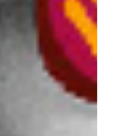
- Junge Mitarbeitende wollen Teilzeit statt
Karriere.
Sie stellen Sinnfragen statt
Gehaltsforderungen.
Sie lehnen Hierarchien ab und
fordern Feedback auf Augenhöhe
Sie wollen mehr Geld aber weniger
Arbeit leisten
Sie wollen keine Verantwortung
tragen, sondern Freizeit und Lifestyle
Viele Führungskräfte wollen zwar „modern
führen“, erleben aber einen inneren Konflikt mit
Ihren Werten.
Das ist kein Versagen – sondern ein Ausdruck
eines Generationenübergangs. Und der tut
manchmal weh.