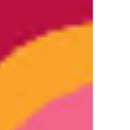
top of page
Log In
HOME
Die SelbstwertSchmiede
Service / Kosten
Ablauf
Abgrenzung Psychotherapie
Richtlinien und Verschwiegenheit
Über mich
meine Werte & Philosophie
Chief of Happiness
Leistungen
Coaching
Consulting
Psychologische Beratung
Paarberatung