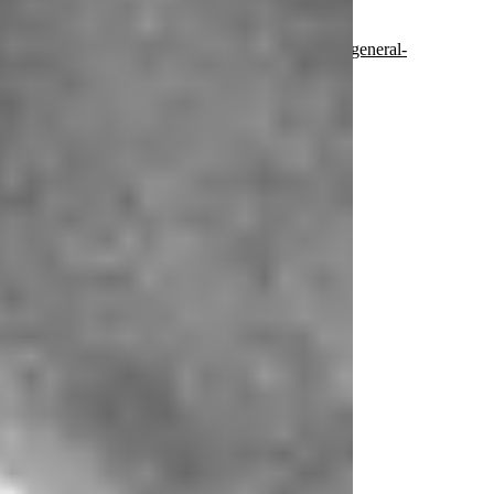
Kontakt &
Terminvereinbarung:
https://www.duundich.at/general-
6
Aktuelle Beiträge
Alle ansehen