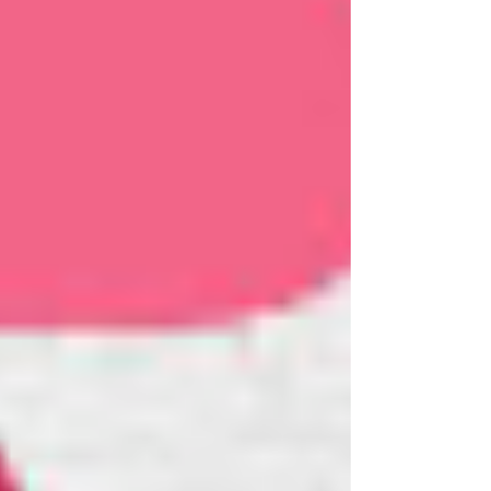
Beziehungsberatung Gramastetten:
Gemeinsam Lösungen finden
Karriere Coaching Linz: Supervision
und Coaching in Linz – Mehr Erfolg,
weniger Stress