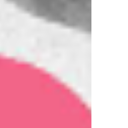
Karriere Coaching Linz: Supervision
und Coaching in Linz – Mehr Erfolg,
weniger Stress
PsychoHack: Perspektivenwechsel,
warum wir bei schwierigen
Entscheidungen oft feststecken und
wie die "3-Sessel-Methode" hilft: