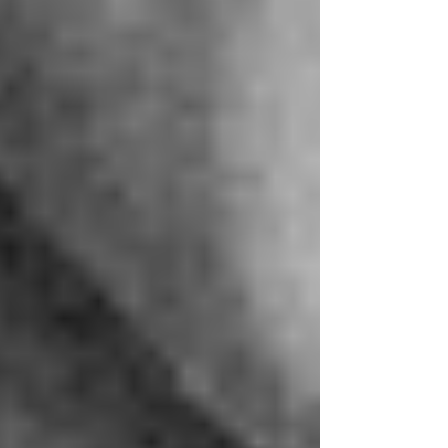
– sondern oft kreative Mitgestalter.
3. Führ dich selbst vom Status-Ich zum
Beziehungs-Ich
Wahre Führung und Respekt
entstehen nicht durch Titel oder
Dienstjahre, sondern durch
Verbindung, Verlässlichkeit,
Vertrauen und Klarheit.
Frag dich:
Wie will ich wirken – nicht
nur führen?
4. Öffne Räume für Dialog statt Bewertung
Lade jüngere Mitarbeitende ein, ihre
Sicht zu teilen – ohne sofort zu
urteilen.
Sag z. B.:
„Ich bin mit anderen
Werten aufgewachsen. Hilf mir,