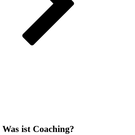
„Wahre Meister haben die
Wahl getroffen, ein Leben
zu schaffen –
nicht einen
Lebensunterhalt!“
GmG.
Was ist Coaching?