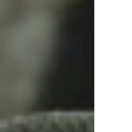
angehen und z.B. an der Supermarktkasse
lauthals das Öffnen einer zweiten Kassa fordern
…
Psychohack 3: Lampenfieber
als Energiequelle nutzen
Lampenfieber ist völlig normal! Es sorgt für die
notwendige Spannung, die du brauchst, um
wirkungsvoll aufzutreten. Hier sind drei
Schritte, um es positiv zu nutzen:
Gute Vorbereitung:
Übe deinen Vortrag vor
dem Spiegel.
Filme dich selbst und
betrachte dich objektiv und
von außen
Sei geduldig mit dir, auch
wenn es noch nicht perfekt
ist. Erlaube dir Fehler und