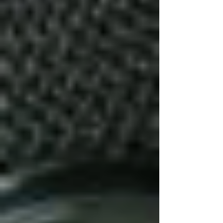
Atme 4 Sekunden lang tief durch die
Nase ein.
Halte den Atem für 7 Sekunden an.
Atme langsam über 8 Sekunden
durch den Mund aus.
Wiederhole diesen Zyklus 5–6 Mal. Das dauert
etwa 2 Minuten und bringt dein Nervensystem
zur Ruhe.
Erkenntnis: Deine Nervosität
als Freund
Nervosität ist keine Feindin – sie ist deine
Energiequelle! Nutze diese Anspannung, um
dich selbst zu überraschen und zu wachsen. Mit
den richtigen Techniken und ein wenig Übung
wirst du Schritt für Schritt sicherer und
selbstbewusster im Umgang mit Menschen.
Probier es aus und sieh, wie sich dein Leben
verändert!