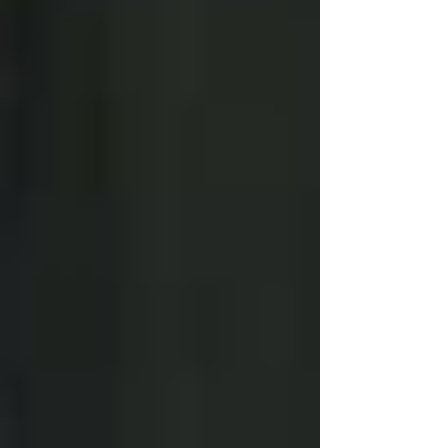
PsychoHack: Perspektivenwechsel,
warum wir bei schwierigen
Entscheidungen oft feststecken und
wie die "3-Sessel-Methode" hilft:
Beziehungsberatung Gramastetten:
Gemeinsam Lösungen finden