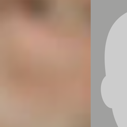
Du bist nicht allein!
Kennst du das?
Schon der Gedanke, jemand Fremden
anzusprechen, lässt dein Herz schneller
schlagen? Ob es die neue Kollegin ist, die du
begrüßen willst, oder die freundliche
Begrüßung der Verkäuferin beim Bäcker –
solche Situationen können für viele Menschen
eine echte Herausforderung sein. Und erst recht,
wenn es darum geht, vor einer Gruppe zu
sprechen!
Tatsächlich ist die Angst vor dem Sprechen vor
Gruppen – auch
Glossophobie
genannt – eine
der häufigsten sozialen Ängste weltweit. Laut
einer Studie der American Psychiatric
Association (APA) leiden etwa 30 % der
Menschen an einer signifikanten Angst vor
öffentlichem Sprechen. Diese Angst wird oft
sogar als größer empfunden als die Angst vor
dem Tod. Aber keine Sorge: Es gibt einfache
Methoden, um deine Nervosität zu überwinden