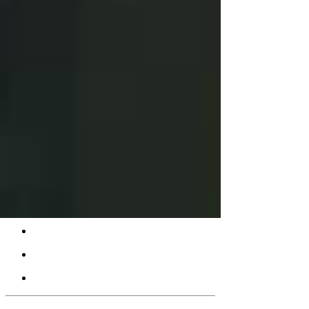
Karriere Coaching Linz: Supervision
und Coaching in Linz – Mehr Erfolg,
weniger Stress