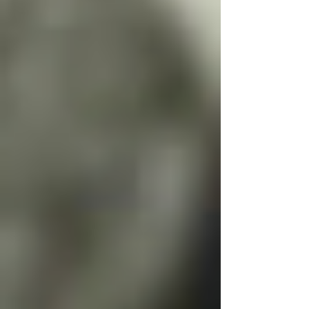
Psychohack 2: Die Parkbank-
Methode
Der größte Fehler vieler Menschen ist, gleich
nach den Sternen greifen zu wollen. Aber:
Niemand läuft, wenn er mit dem Laufen
beginnen möchte sofort einen Marathon!
Also beginne klein und übe fremde Menschen
anzusprechen. Zum Beispiel:
Im Supermarkt oder in der
Warteschlange.
Auf einer Parkbank: Setz dich zu
einer älteren Person, sag einfach
„Guten Tag“ und schau, was passiert.
Meist freuen sich die Menschen über
deine Ansprache.
Indem du Schritt für Schritt deine Komfortzone
verlässt, gewöhnst du dich daran, Menschen
anzusprechen. Mit der Zeit wirst du sicherer
und kannst auch größere Herausforderungen