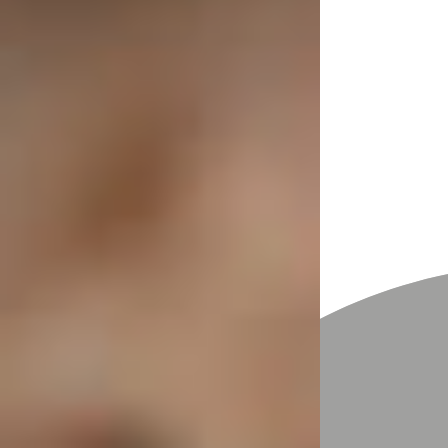
Talentetest
Blog
Termin buchen
Referenzen
Kontakt
Veranstaltungen
Beitrag
Psychohack: Wie du die
Angst vor dem Reden vor
Menschen verlierst?
hemmelmayr
22. Jan. 2025
2 Min. Lesezeit
Nervös?