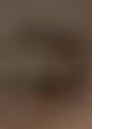
top of page
Log In
HOME
Die SelbstwertSchmiede
Service / Kosten
Ablauf
Abgrenzung Psychotherapie
Richtlinien und Verschwiegenheit
Über mich
meine Werte & Philosophie
Chief of Happiness
Leistungen
Coaching
Consulting
Psychologische Beratung
Paarberatung