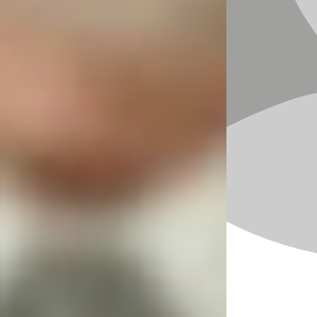
und selbstbewusst aufzutreten.
Psychohack 1: Affirmationen
für dein Selbstvertrauen
Mag bizarr klingen, funktioniert aber: Rede dich
stark! Stell dich vor einen Spiegel und sage dir
laut:
„Ich bin liebenswert und voller
Wunder.“
„Ich bin stark und mir meiner selbst
bewusst.“
Wiederhole diese Affirmationen täglich für ein
paar Wochen. Du wirst sehen, wie sich dein
Selbstbewusstsein langsam, aber sicher
verändert.