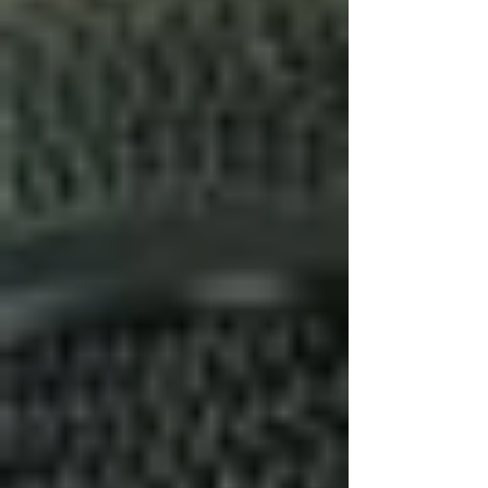
Γ
lächle darüber.
Visualisierung:
Stell dir deinen
Auftritt vor. Wie wirkst du? Wie
strahlst du? Erlaube dir, menschlich
zu sein – auch mit kleinen Hopplas.
Diese machen dich sympathisch.
Genieße den Moment und mache
ein Genussprojekt daraus:
Nervosität ist nichts anderes als
gespannte Vorfreude. Stell dir vor, es
ist wie das Warten auf die
Bescherung an Weihnachten. Sobald
es losgeht, löst sich alles in Freude
auf. Dein Vortrag ist dein Highlight
der Woche! Freu dich darauf.
Psychohack 4: Atemtechnik
gegen Nervosität
Die
4-7-8-Methode
ist ein kraftvolles
Werkzeug, um Nervosität zu reduzieren: