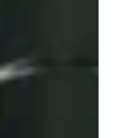
Karriere Coaching Linz: Supervision
und Coaching in Linz – Mehr Erfolg,
weniger Stress
PsychoHack: Perspektivenwechsel,
warum wir bei schwierigen
Entscheidungen oft feststecken und
wie die "3-Sessel-Methode" hilft: