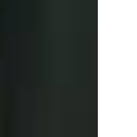
Beziehungsberatung Gramastetten:
Gemeinsam Lösungen finden
Karriere Coaching Linz: Supervision
und Coaching in Linz – Mehr Erfolg,
weniger Stress