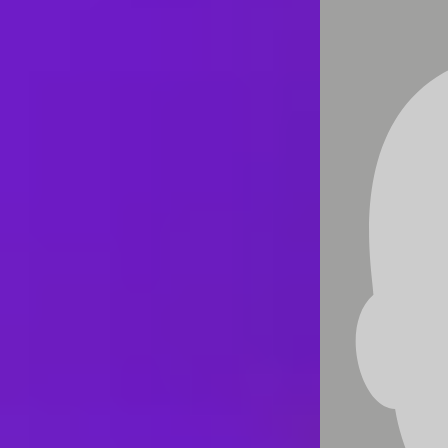
verändern – indem du einfach deine Worte
änderst! Hast du dich jemals nach einer
besseren Beziehung, mehr Ausstrahlung und
Anziehungskraft, einem erfolgreichen
Berufsleben oder einfach nur nach tiefer
Zufriedenheit mit dir und deiner Umgebung
gesehnt? Dann ist dieser einfache, aber
wirkungsvolle Hack genau das Richtige für
dich:
„Wer seine Worte ändert, ändert auch seine
Gedanken – Wer seine Gedanken ändert,
gestaltet sein Leben neu!“
Ein revolutionärer Hack für mehr
Lebensqualität, der Millionen begeistert hat:
In einem denkwürdigen Sonntagsgottesdienst
stellte Pastor Will Bowen seine Vision vor: Die
Welt in eine „Jammerfreie Zone“ zu
verwandeln. Er sprach leidenschaftlich darüber,