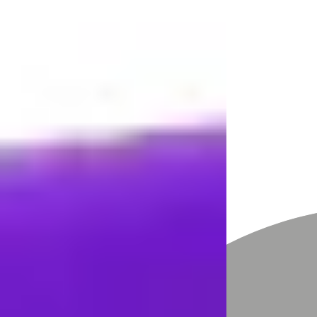
Talentetest
Blog
Termin buchen
Referenzen
Kontakt
Veranstaltungen
Beitrag
Wie du das „Jammern“
beendest und deine
Lebenszufriedenheit
dramatisch steigerst
hemmelmayr
17. Juni 2024
2 Min. Lesezeit
Stell dir vor, du könntest dein Leben komplett