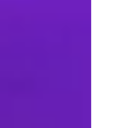
Karriere Coaching Linz: Supervision
und Coaching in Linz – Mehr Erfolg,
weniger Stress
PsychoHack: Perspektivenwechsel,
warum wir bei schwierigen
Entscheidungen oft feststecken und
wie die "3-Sessel-Methode" hilft: