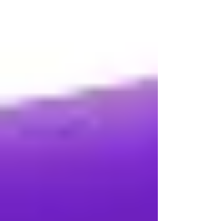
PsychoHack: Perspektivenwechsel,
warum wir bei schwierigen
Entscheidungen oft feststecken und
wie die "3-Sessel-Methode" hilft:
Beziehungsberatung Gramastetten:
Gemeinsam Lösungen finden