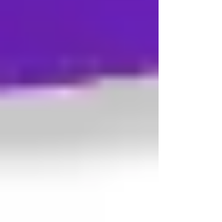
Beziehungsberatung Gramastetten:
Gemeinsam Lösungen finden
Karriere Coaching Linz: Supervision
und Coaching in Linz – Mehr Erfolg,