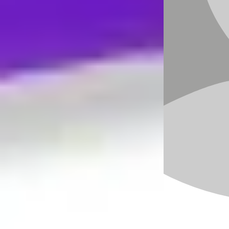
wie man das ständige Hadern mit Gott und der
Welt beenden kann. Um seinen Worten
Nachdruck zu verleihen, verteilte er lila
Armbänder an die Gemeinde und sagte: „Jedes
Mal, wenn Sie sich beim Jammern erwischen,
nehmen Sie das Armband von Ihrem einen Arm
ab und ziehen es an das andere Handgelenk.
Ziel ist es, das Armband so lange wie möglich
am gleichen Handgelenk zu behalten, indem
man keine negativen Bewertungen zulässt.“
Die 21-Tage-Herausforderung:
Wer es schafft, 21 Tage hintereinander nicht zu
jammern, zu nörgeln oder zu kritisieren, hat sein
Leben auf spielerische Weise radikal verändert.
Ein Jahr später hatten bereits über 5 Millionen
Menschen diese Anregung aufgegriffen, zehn
Jahre später waren es über 15 Millionen. Die
Teilnehmer dieser Herausforderung können die
transformative Wirkung dieser genial einfachen
Methode bestätigen.