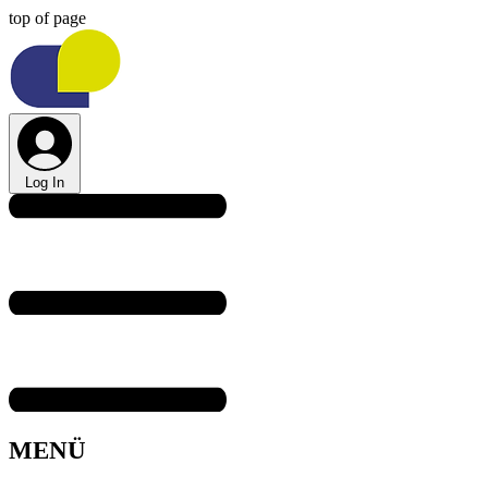
top of page
Log In
MENÜ