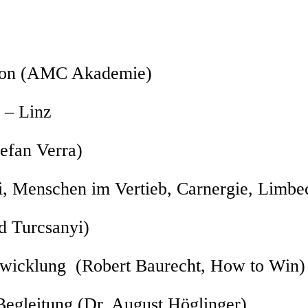
tion (AMC Akademie)
 – Linz
tefan Verra)
i, Menschen im Vertieb, Carnergie, Limb
 Turcsanyi)
entwicklung (Robert Baurecht, How to Win
Begleitung (Dr. August Höglinger)