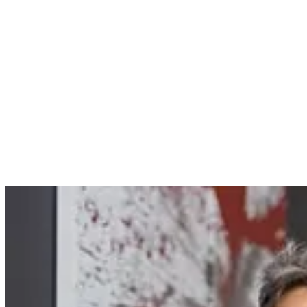
Geburtstag: 26. August 1976
Geburtsort: Lichtenberg
Familienstand:
Verlobt,
2+
2 Kinder
(Patchwork)