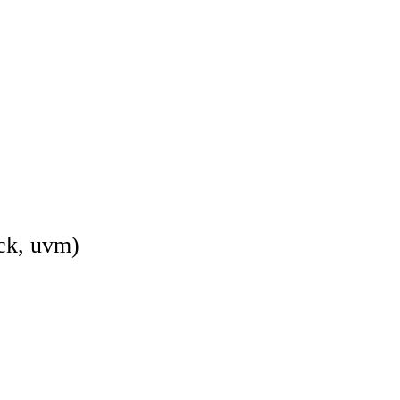
eck, uvm)
)