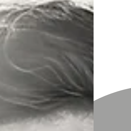
Talentetest
Blog
Termin buchen
Referenzen
Kontakt
Veranstaltungen
Beitrag
Achtung vor unseriösen
Coaches und Beratern: 9
Punkte, wie du den
Unterschied erkennst!
hemmelmayr
18. Apr. 2024
3 Min. Lesezeit
Liebe Leserinnen und Leser
,