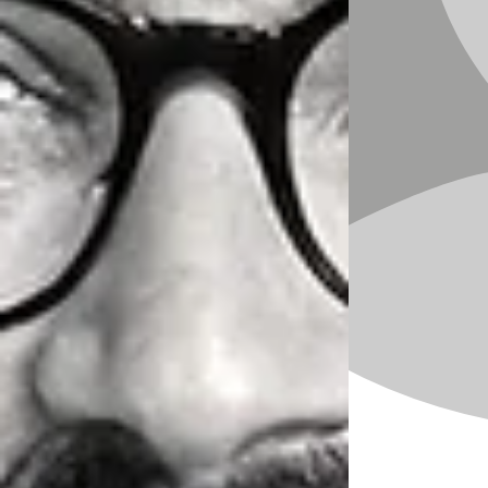
Achtung:
Die meisten Anbieter firmieren hier
unter dem Begriff „Energetiker“ – da es hier
keine Ausbildung braucht. Der „Energetiker“ ist
in Österreich ein nicht reglementiertes Gewerbe.
Das bedeutet, jeder, der Lust und Laune hat,
kann sich als Wahrsager oder
Wünschelrutengeher oder was auch immer
selbstständig zu machen. Manche aber bieten
auch Coaching an. Seid hier achtsam und
wachsam!
In Österreich gilt eine
Ausbildungspflicht für
Coaches oder psychologische Berater
. (Zur
Mindestausbildung habe ich in meinem letzten
Blog bereits etwas geschrieben:
[
https://www.duundich.at/post/hilfe-ich-
brauche-hilfe-aber-wo-bin-ich-richtig
) Damit
soll sichergestellt sein, dass der Berater wirklich
über das nötige Fachwissen und die
Qualifikationen verfügt. Doch auch hier gibt es
trotz Ausbildung (Ich weiß: „Bildung schützt
vor Dummheit nicht!“) wie überall auch
schwarze Schafe, die ihre eigenen Interessen