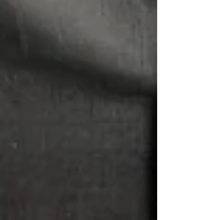
PsychoHack: Perspektivenwechsel,
warum wir bei schwierigen
Entscheidungen oft feststecken und
wie die "3-Sessel-Methode" hilft:
Beziehungsberatung Gramastetten:
Gemeinsam Lösungen finden