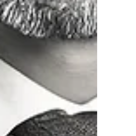
Fachwissen und nachweisbare Erfahrung in
seinem Fachgebiet. Ein Coach fragt mehr, als er
sagt. Er gibt wenig Anweisungen. Im Coaching
kommt es darauf an, dass der Klient durch
gezielte Fragestellungen zum Nachdenken
angeregt und selbst auf seine Themen
aufmerksam wird.
4)
Ethik und Professionalität:
Seriöse
Coaches halten sich an ethische Richtlinien und
verpflichten sich zum Wohl ihrer Klienten. Sie
respektieren die Grenzen ihrer Kompetenz und
ihrer Klienten und sind transparent in jeder
Phase ihrer Kommunikation.
5)
Keine Versprechungen:
Ein
vertrauenswürdiger Coach kommuniziert offen
und da das Ergebnis immer von der Mitarbeit
des Klienten abhängig ist, macht ein
vertrauenswürdiger Coach keine
Versprechungen. Aber er behält das Ergebnis
und die Ziele immer im Auge und es werden
regelmäßige Feedback-Sitzungen abgehalten.
6)
Kontinuierliche Weiterbildung:
Die Welt