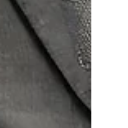
Beziehungsberatung Gramastetten:
Gemeinsam Lösungen finden
Karriere Coaching Linz: Supervision
und Coaching in Linz – Mehr Erfolg,
weniger Stress