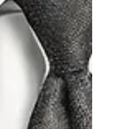
Γ
des Coachings und der Lebensberatung
entwickelt sich ständig weiter. Ein qualifizierter
Coach investiert daher in kontinuierliche
Weiterbildung, um auf dem neuesten Stand der
Forschung und Methodik zu bleiben.
7)
Zeithorizont:
Ein weiteres wichtiges
Unterscheidungsmerkmal ist der Zeithorizont,
den ein Coach für seine Arbeit angibt. Seriöse
Coaches setzen realistische Erwartungen und
geben ihren Klienten einen klaren Überblick
darüber, wie lange der Coachingprozess dauern
könnte. Sie versprechen keine schnellen
Lösungen oder garantieren keine sofortigen
Erfolge. Am besten klärt ihr gleich zu Beginn
den Zeitaufwand.
8)
Evidenzbasierte Praxis:
Seriöse Coaches
basieren ihre Arbeit auf evidenzbasierten
Praktiken, Methoden und Theorien. Sie können
erklären, warum sie bestimmte Methoden oder
Ansätze verwenden und können auf Forschung
und Studien verweisen, die ihre Arbeit
unterstützen.