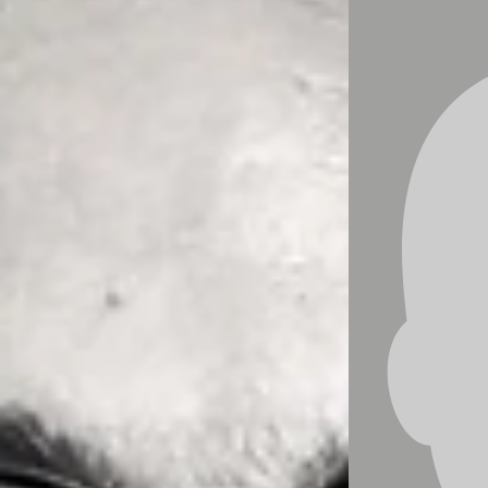
aus aktuellem Anlass ist es mir ein Anliegen,
heute über ein wichtiges Thema aufzuklären:
Die Gefahr unseriöser Coaches und Berater, die
mehr Schaden als Nutzen anrichten können.
Viele Menschen sind gerade in der aktuellen
Zeit überlastet, hilflos und wenden sich in ihrer
Verzweiflung oft an sogenannte
„Wunderheiler“, „Geistesheiler“ oder an
sogenannte Erfolgscoaches, die vor großem
Publikum die „10 Wunderthesen für den Weg
zum Millionenvermögen“ preisgeben oder
Laden dich zu einem "WunderRetreat" an dem
Strand und versprechen dir dass du danach
Zuhause alle Probleme wie von alleine löst.