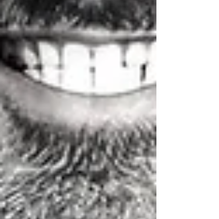
über das Wohl ihrer Klienten stellen.
Hier sind einige Punkte, die DU beachten
kannst, um einen qualifizierten Coach von
einem „Quacksalber“ zu unterscheiden:
1)
Ausbildung und Zertifizierung:
Stellt
sicher, dass der Coach über eine fundierte
Ausbildung und die entsprechenden Zertifikate
verfügt. Eine professionelle Ausbildung als
Lebensberater, Psychotherapeut oder
Psychologe ist unerlässlich, um die nötigen
Fähigkeiten und Kenntnisse zu erlangen, um
Menschen effektiv zu unterstützen.
2)
Zielvereinbarung vor dem Gespräch:
In
einer seriösen Beratung werden vor Beginn die
Rahmenbedingungen und Möglichkeiten
besprochen und die Ziele geprüft und geklärt.
3)
Fachwissen und Erfahrung:
Ein
qualifizierter Coach verfügt über umfangreiches