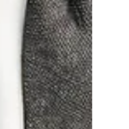
9)
Ausgewogenheit zwischen
Herausforderung und Unterstützung:
Ein
qualifizierter Coach findet die richtige Balance
zwischen Herausforderung und Unterstützung.
Sie ermutigen ihre Klienten, aus ihrer
Komfortzone herauszutreten und neue
Perspektiven zu erkunden. Oft konfrontieren sie
auch und bauen bewusst Spannung auf,
während sie gleichzeitig eine unterstützende
und einfühlsame Atmosphäre schaffen.
Wenn DU diese Punkte berücksichtigst, könnt
Du halbwegs sicher sein, dass die Begleitung
bekommst die du verdienst. Lasst Dich nicht
von leeren Versprechungen und zweifelhaften
Methoden täuschen. Wähle deinen Coach der
zu Dir passt und dem Du vertrauen kannst!
Mit allen guten Wünschen - Michael