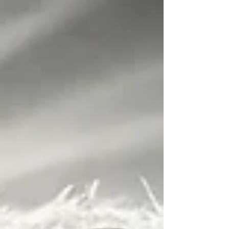
top of page
Log In
HOME
Die SelbstwertSchmiede
Service / Kosten
Ablauf
Abgrenzung Psychotherapie
Richtlinien und Verschwiegenheit
Über mich
meine Werte & Philosophie
Chief of Happiness
Leistungen
Coaching
Consulting
Psychologische Beratung
Paarberatung